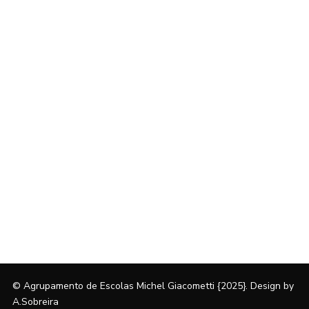
© Agrupamento de Escolas Michel Giacometti {2025}. Design by
A.Sobreira